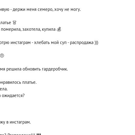
ивую - держи меня семеро, хочу не могу.
платье 👗
 померила, захотела, купила 💰
трю инстаграм - хлебать мой суп - распродажа )))
 🤨
ремя решила обновить гардеробчик.
онравилось платье.
ела.
а ожидается?
жу в инстаграм.