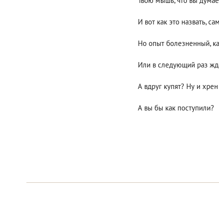
Твою мышь, что вы думаете
И вот как это назвать, с
Но опыт болезненный, как
Или в следующий раз жд
А вдруг купят? Ну и хрен 
А вы бы как поступили?