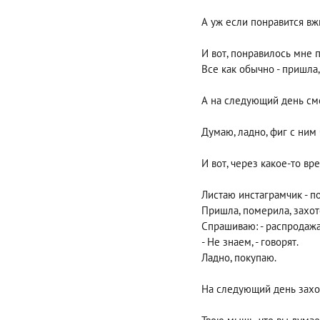
А уж если понравится вж
И вот, понравилось мне 
Все как обычно - пришла,
А на следующий день смо
Думаю, ладно, фиг с ним
И вот, через какое-то в
Листаю инстаграмчик - п
Пришла, померила, захот
Спрашиваю: - распродаж
- Не знаем, - говорят.
Ладно, покупаю.
На следующий день захо