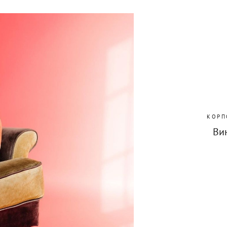
КОРП
Вин